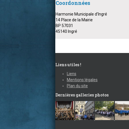
Coordonnées
Harmonie Municipale d'Ingré
14 Place de la Mairie
BP 57031
45140 Ingré
Liens utiles !
Liens
Mentions légales
Plan du site
Dernières galleries photos