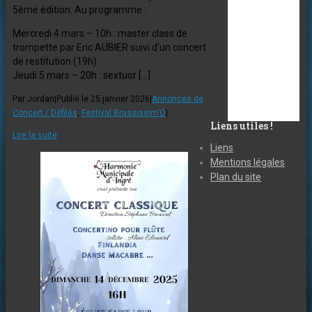
5ème édition. Au programme :
Mercredi 4 mars – 10h : master class de
trompette par Eric AUBIER suivi d’un concert
de restitution (19h)
Jeudi 5 mars – 20h : sextuor […]
Par
Jordan
|
Publié le 25 janvier 2026
|
Annonces de
Concert / Défilés
,
Festival Brassissim'O
|
Liens utiles !
Lire la suite
Liens
Mentions légales
Plan du site