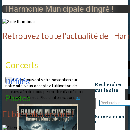
l'Harmonie Municipale d'Ingré !
Retrouvez toute l'actualité de l'Har
Concerts
Défilés
En poursuivant votre navigation sur
×
Rechercher
notre site, vous acceptez l’utilisation de
sur le site
cookies afin de nous permettre d’améliorer
Photos
notre site internet. Plus d’informations
ici
Et bien plus encore !
Suivez-nous
!