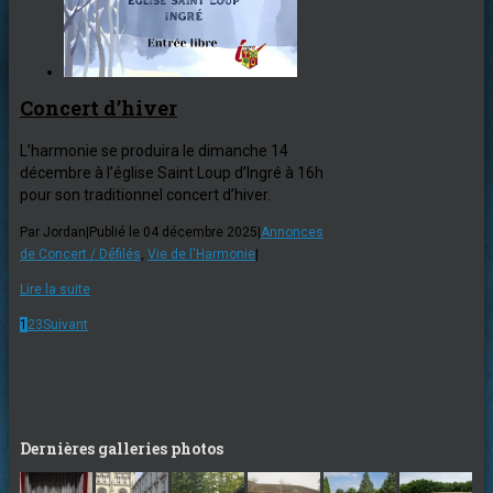
Concert d’hiver
L’harmonie se produira le dimanche 14
décembre à l’église Saint Loup d’Ingré à 16h
pour son traditionnel concert d’hiver.
Par
Jordan
|
Publié le 04 décembre 2025
|
Annonces
de Concert / Défilés
,
Vie de l'Harmonie
|
Lire la suite
1
2
3
Suivant
Dernières galleries photos